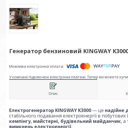
Генератор бензиновий KINGWAY K3000 
У компанії підключені електронні платежі. Тепер ви можете куп
Опис
Х
Електрогенератор KINGWAY K3000
— це
надійне 
стабільного подавання електроенергії в побутових і
кемпінгу, майстерні, будівельний майданчик
, 
вимкнень електроенергії
.