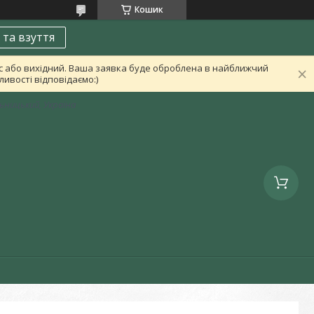
Кошик
 та взуття
ас або вихідний. Ваша заявка буде оброблена в найближчий
ивості відповідаємо:)
льницький, Україна