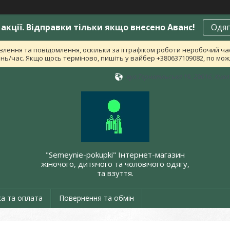
акції. Відправки тільки якщо внесено Аванс!
Одяг
лення та повідомлення, оскільки за її графіком роботи неробочий ч
ь/час. Якщо щось терміново, пишіть у вайбер +380637109082, по можл
вул.Тернопільська 19, 29016, Хме
"Semeynie-pokupki" Інтернет-магазин
жіночого, дитячого та чоловічого одягу,
та взуття.
а та оплата
Повернення та обмін