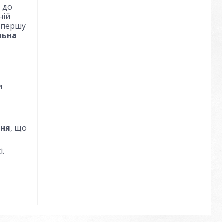
у до
ній
В першу
льна
и
ння
, що
і.