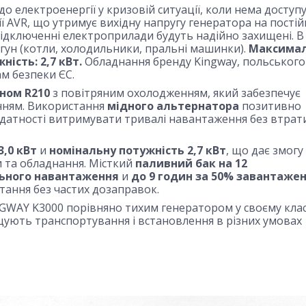
 електроенергії у кризовій ситуації, коли нема доступ
ї AVR, що утримує вихідну напругу генератора на постій
і підключенні електроприлади будуть надійно захищені. 
игун (котли, холодильники, пральні машинки).
Максима
ість: 2,7 кВт.
Обладнання бренду Kingway, польського
м безпеки ЄС.
ном R210
з повітряним охолодженням, який забезпечує
енням. Використання
мідного альтернатора
позитивно
 здатності витримувати тривалі навантаження без втрат
,0 кВт
и
номінальну потужність 2,7 кВт
, що дає змогу
и та обладнання. Місткий
паливний бак на 12
льного навантаження
и
до 9 годин за 50% завантаже
ання без частих дозаправок.
WAY K3000 порівняно тихим генератором у своєму клас
ують транспортування і встановлення в різних умовах