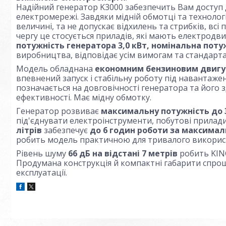
Надійний генератор K3000 забезпечить Вам доступ до
електромережі. Завдяки мідній обмотці та технологі
величині, та не допускає відхилень та стрибків, вс
чергу це стосується приладів, які мають електродв
потужність генератора 3,0 кВт, номінальна потужн
виробництва, відповідає усім вимогам та стандарта
Модель обладнана
економним бензиновим двигу
впевнений запуск і стабільну роботу під навантаж
позначається на довговічності генератора та його
ефективності. Має мідну обмотку.
Генератор розвиває
максимальну потужність до 3
під'єднувати електроінструменти, побутові прилад
літрів
забезпечує
до 6 годин роботи за максима
робить модель практичною для тривалого використ
Рівень шуму
66 дБ на відстані 7 метрів
робить KING
Продумана конструкція й компактні габарити спрощ
експлуатації.