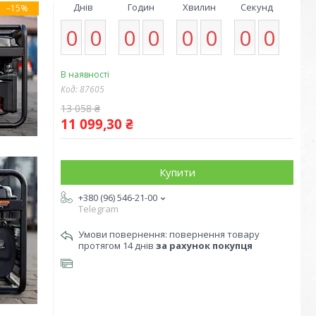
Днів
Годин
Хвилин
Секунд
–15%
0
0
0
0
0
0
0
0
В наявності
Код:
87605
13 058 ₴
11 099,30 ₴
Купити
+380 (96) 546-21-00
Telegram
повернення товару
протягом 14 днів
за рахунок покупця