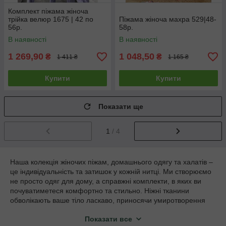
Комплект піжама жіноча
трійка велюр 1675 | 42 по
Піжама жіноча махра 529|48-
56р.
58р.
В наявності
В наявності
1 269,90
1 048,50
₴
₴
1 411 ₴
1 165 ₴
Купити
Купити
Показати ще
1
/ 4
Наша колекція жіночих піжам, домашнього одягу та халатів –
це індивідуальність та затишок у кожній нитці. Ми створюємо
не просто одяг для дому, а справжні комплекти, в яких ви
почуватиметеся комфортно та стильно. Ніжні тканини
обволікають ваше тіло ласкаво, приносячи умиротворення
після напруженого дня. Стильні дизайни дозволяють
Показати все
виражати свою унікальність навіть у домашній обстановці.