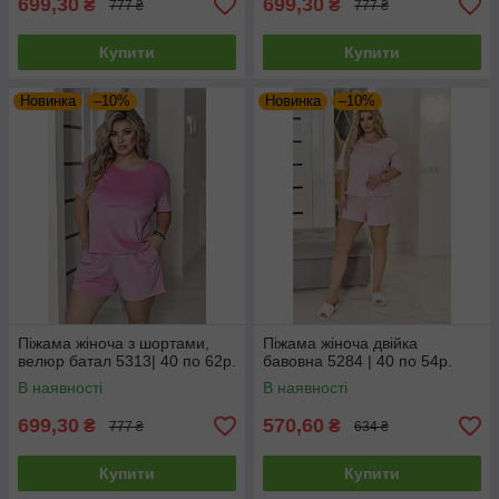
699,30
699,30
₴
₴
777 ₴
777 ₴
Купити
Купити
Новинка
–10%
Новинка
–10%
Піжама жіноча з шортами,
Піжама жіноча двійка
велюр батал 5313| 40 по 62р.
бавовна 5284 | 40 по 54р.
В наявності
В наявності
699,30
570,60
₴
₴
777 ₴
634 ₴
Купити
Купити