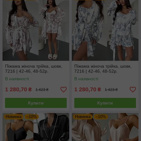
Піжама жіноча трійка, шовк,
Піжама жіноча трійка, шовк,
7216 | 42-46, 48-52р.
7216 | 42-46, 48-52р.
В наявності
В наявності
1 280,70
1 280,70
₴
₴
1 423 ₴
1 423 ₴
Купити
Купити
Новинка
–10%
Новинка
–10%