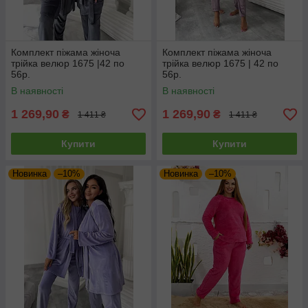
Комплект піжама жіноча
Комплект піжама жіноча
трійка велюр 1675 |42 по
трійка велюр 1675 | 42 по
56р.
56р.
В наявності
В наявності
1 269,90
1 269,90
₴
₴
1 411 ₴
1 411 ₴
Купити
Купити
Новинка
–10%
Новинка
–10%