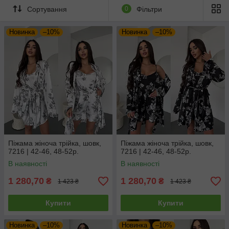
трендам, у нас є піжама, яка підкреслить вашу
Сортування
0
Фільтри
індивідуальність. Відпустіть напругу дня та насолоджуйтесь
затишком у наших жіночих піжамах, де краса зустрічається з
Новинка
–10%
Новинка
–10%
комфортом.
Піжама жіноча трійка, шовк,
Піжама жіноча трійка, шовк,
7216 | 42-46, 48-52р.
7216 | 42-46, 48-52р.
В наявності
В наявності
1 280,70
1 280,70
₴
₴
1 423 ₴
1 423 ₴
Купити
Купити
Новинка
–10%
Новинка
–10%