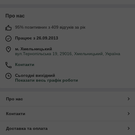
Незалежно від того, чи ви надаєте перевагу легкості піжами,
затишку домашнього одягу або елегантності халата, у нас є
ідеальне рішення для вас. Пориньте у світ затишку та стилю з
Про нас
нашими жіночими піжамами, домашнім одягом та халатами,
де кожен елемент говорить про вашу неповторну
95% позитивних з 409 відгуків за рік
індивідуальність
Піжама жіноча
Працює з 26.09.2013
Нічна сорочка жіноча
Пеньюар жіночий
м. Хмельницький
тепла піжама жіноча
вул.Тернопільська 19, 29016, Хмельницький, Україна
Халат жіночий
Контакти
Домашній одяг жіночий
Сьогодні вихідний
Показати весь графік роботи
Про нас
Контакти
Доставка та оплата