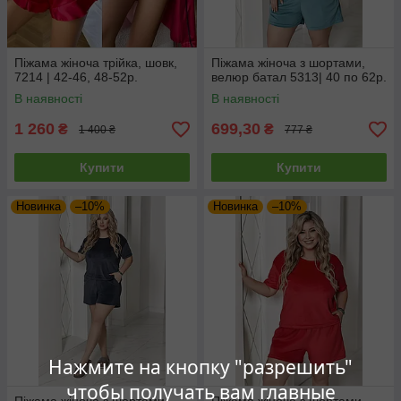
Піжама жіноча трійка, шовк,
Піжама жіноча з шортами,
7214 | 42-46, 48-52р.
велюр батал 5313| 40 по 62р.
В наявності
В наявності
1 260
699,30
₴
₴
1 400 ₴
777 ₴
Купити
Купити
Новинка
–10%
Новинка
–10%
Нажмите на кнопку "разрешить"
чтобы получать вам главные