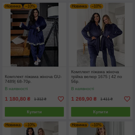
Новинка
–10%
Новинка
–10%
Комплект піжама жіноча
Комплект піжама жіноча GU-
трійка велюр 1675 | 42 по
7489| 68-70р.
56р.
В наявності
В наявності
1 180,80
1 269,90
₴
₴
1 312 ₴
1 411 ₴
Купити
Купити
Новинка
–10%
Новинка
–10%