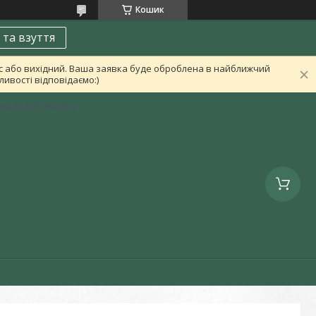
Кошик
 та взуття
ас або вихідний. Ваша заявка буде оброблена в найближчий
ивості відповідаємо:)
льницький, Україна