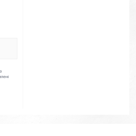
з
млені