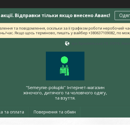
акції. Відправки тільки якщо внесено Аванс!
Одяг
лення та повідомлення, оскільки за її графіком роботи неробочий ч
ь/час. Якщо щось терміново, пишіть у вайбер +380637109082, по можл
вул.Тернопільська 19, 29016, Хме
"Semeynie-pokupki" Інтернет-магазин
жіночого, дитячого та чоловічого одягу,
та взуття.
а та оплата
Повернення та обмін