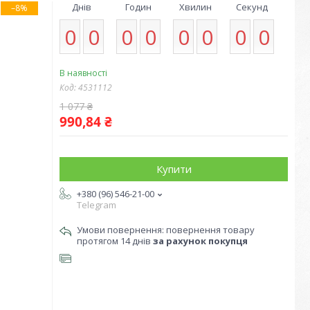
Днів
Годин
Хвилин
Секунд
–8%
0
0
0
0
0
0
0
0
В наявності
Код:
4531112
1 077 ₴
990,84 ₴
Купити
+380 (96) 546-21-00
Telegram
повернення товару
протягом 14 днів
за рахунок покупця