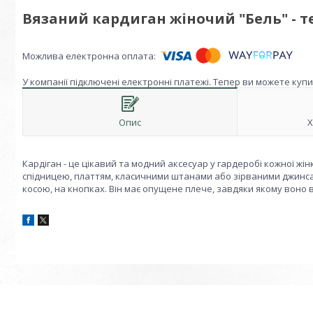
Вязаний кардиган жіночий "Бель" - те
У компанії підключені електронні платежі. Тепер ви можете куп
Опис
Х
Кардіган - це цікавий та модний аксесуар у гардеробі кожної жін
спідницею, платтям, класичними штанами або зірваними джинсами
косою, на кнопках. Він має опущене плече, завдяки якому воно 