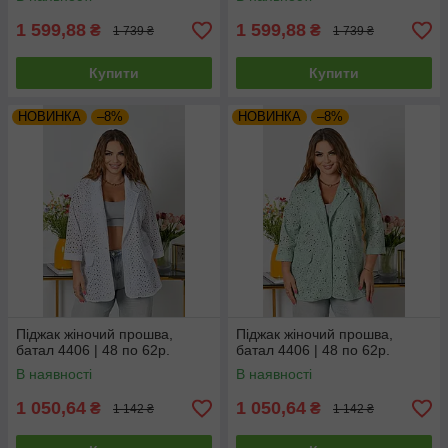
1 599,88
1 599,88
₴
₴
1 739 ₴
1 739 ₴
Купити
Купити
НОВИНКА
–8%
НОВИНКА
–8%
Піджак жіночий прошва,
Піджак жіночий прошва,
батал 4406 | 48 по 62р.
батал 4406 | 48 по 62р.
В наявності
В наявності
1 050,64
1 050,64
₴
₴
1 142 ₴
1 142 ₴