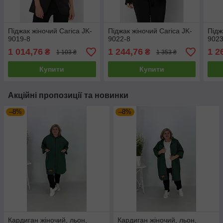
Піджак жіночий Carica JK-
Піджак жіночий Carica JK-
Підж
9019-8
9022-8
9023
1 014,76
1 244,76
1 2
₴
₴
1 103 ₴
1 353 ₴
Купити
Купити
Акційні пропозиції та новинки
–8%
–8%
Кардиган жіночий, льон,
Кардиган жіночий, льон,