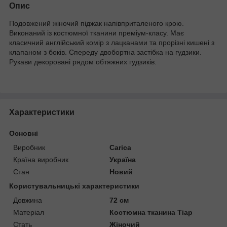
Опис
Подовжений жіночий піджак напівприталеного крою.
Виконаний із костюмної тканини преміум-класу. Має
класичний англійський комір з лацканами та прорізні кишені з
клапаном з боків. Спереду двобортна застібка на гудзики.
Рукави декоровані рядом обтяжних гудзиків.
Характеристики
Основні
Виробник
Carica
Країна виробник
Україна
Стан
Новий
Користувальницькі характеристики
Довжина
72 см
Матеріал
Костюмна тканина Тіар
Стать
Жіночий