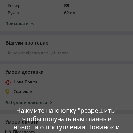
Розмір
S/L
Рукав
62 см
Приховати
Відгуки про товар
Ще немає відгуків про цей товар
Умови доставки
Нова Пошта
Укрпошта
Всі умови доставки
Нажмите на кнопку "разрешить"
чтобы получать вам главные
Умови оплати
новости о поступлении Новинок и
Післяплата