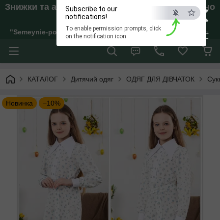
×
Знижки та акції. Відправки тільки якщо внесено
Subscribe to our
Аванс!
notifications!
To enable permission prompts, click
"Semeynie-pokupki" Інтернет-магазин жіночого, дитячого та 
ESC
on the notification icon
КАТАЛОГ
Дитячий одяг
ОДЯГ ДЛЯ ДІВЧАТОК
Сук
Новинка
–10%