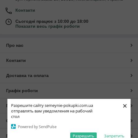
Контакти
Сьогодні працює з 10:00 до 18:00
Показати весь графік роботи
Про нас
Контакти
Доставка та оплата
Графік роботи
×
Разрешите сайту semeynie-pokupki.com.ua
Повна версія сайту
отправлять вам уведомления на рабочий
стол
Сайт створено на маркетплейсі
Prom.ua
Powered by SendPulse
Разрешить
Запретить
Політика конфіденційності