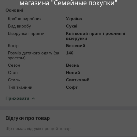
магазина "Семейные покупки"
Основні
Країна виробник
Україна
Вид виробу
Сукні
Візерунки і принти
Квітковий принт і рослинні
візерунки
Колір
Бежевий
Розмір дитячого одягу (за
146
зростом)
Сезон
Весна
Стан
Новий
Стиль
Святковий
Тип тканини
Софт
Приховати
Відгуки про товар
Ще немає відгуків про цей товар