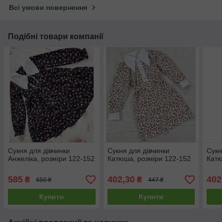
Всі умови повернення
Подібні товари компанії
Сукня для дівчинки
Сукня для дівчинки
Сукн
Анжеліка, розміри 122-152
Катюша, розміри 122-152
Катю
585
402,30
402
₴
₴
650 ₴
447 ₴
Купити
Купити