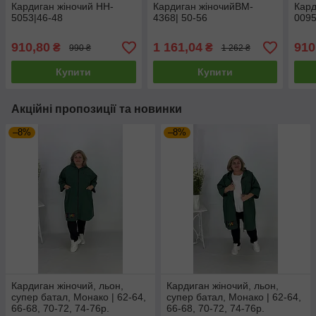
Кардиган жіночий HH-
Кардиган жіночийBM-
Кард
5053|46-48
4368| 50-56
0095
910,80
1 161,04
910
₴
₴
990 ₴
1 262 ₴
Купити
Купити
Акційні пропозиції та новинки
–8%
–8%
Кардиган жіночий, льон,
Кардиган жіночий, льон,
супер батал, Монако | 62-64,
супер батал, Монако | 62-64,
66-68, 70-72, 74-76р.
66-68, 70-72, 74-76р.