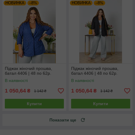
НОВИНКА
–8%
НОВИНКА
–8%
Піджак жіночий прошва,
Піджак жіночий прошва,
батал 4406 | 48 по 62р.
батал 4406 | 48 по 62р.
В наявності
В наявності
1 050,64
1 050,64
₴
₴
1 142 ₴
1 142 ₴
Купити
Купити
Показати ще