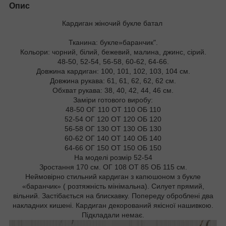
Опис
Кардиган жіночий букле батал
Тканина: букле»баранчик".
Кольори: чорний, білий, бежевий, малина, джинс, сірий.
48-50, 52-54, 56-58, 60-62, 64-66.
Довжина кардиган: 100, 101, 102, 103, 104 см.
Довжина рукава: 61, 61, 62, 62, 62 см.
Обхват рукава: 38, 40, 42, 44, 46 см.
Заміри готового виробу:
48-50 ОГ 110 ОТ 110 ОБ 110
52-54 ОГ 120 ОТ 120 ОБ 120
56-58 ОГ 130 ОТ 130 ОБ 130
60-62 ОГ 140 ОТ 140 ОБ 140
64-66 ОГ 150 ОТ 150 ОБ 150
На моделі розмір 52-54
Зростання 170 см. ОГ 108 ОТ 85 ОБ 115 см.
Неймовірно стильний кардиган з капюшоном з букле
«баранчик» ( розтяжність мінімальна). Силует прямий,
вільний. Застібається на блискавку. Попереду оброблені два
накладних кишені. Кардиган декорований якісної нашивкою.
Підкладали немає.