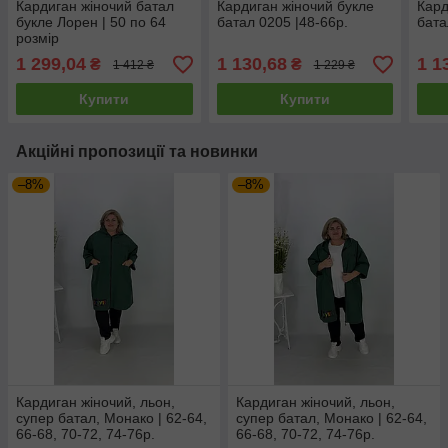
Кардиган жіночий батал
Кардиган жіночий букле
Кард
букле Лорен | 50 по 64
батал 0205 |48-66р.
бата
розмір
1 299,04
1 130,68
1 1
₴
₴
1 412 ₴
1 229 ₴
Купити
Купити
Акційні пропозиції та новинки
–8%
–8%
Кардиган жіночий, льон,
Кардиган жіночий, льон,
супер батал, Монако | 62-64,
супер батал, Монако | 62-64,
66-68, 70-72, 74-76р.
66-68, 70-72, 74-76р.