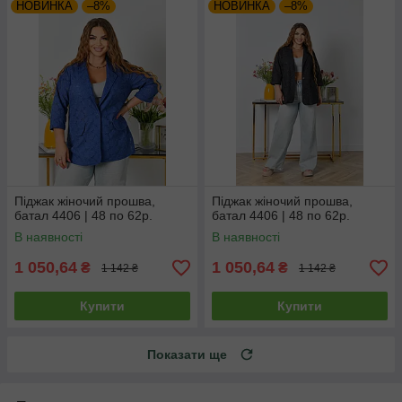
НОВИНКА
–8%
НОВИНКА
–8%
Піджак жіночий прошва,
Піджак жіночий прошва,
батал 4406 | 48 по 62р.
батал 4406 | 48 по 62р.
В наявності
В наявності
1 050,64
1 050,64
₴
₴
1 142 ₴
1 142 ₴
Купити
Купити
Показати ще