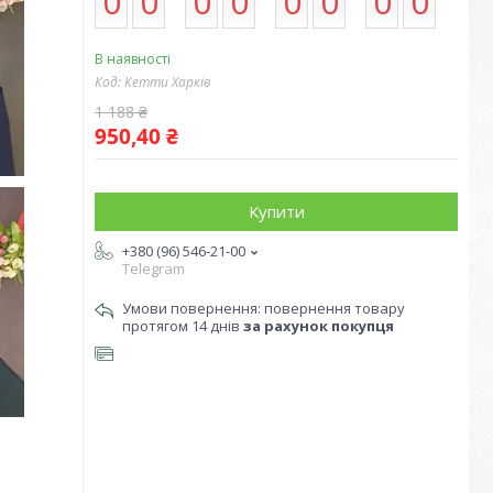
0
0
0
0
0
0
0
0
В наявності
Код:
Кетти Харків
1 188 ₴
950,40 ₴
Купити
+380 (96) 546-21-00
Telegram
повернення товару
протягом 14 днів
за рахунок покупця