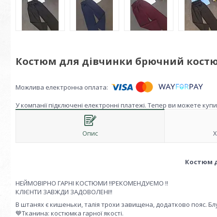
Костюм для дівчинки брючний костюмк
У компанії підключені електронні платежі. Тепер ви можете куп
Опис
Х
Костюм 
НЕЙМОВІРНО ГАРНІ КОСТЮМИ ‼️РЕКОМЕНДУЄМО ‼️
КЛІЄНТИ ЗАВЖДИ ЗАДОВОЛЕНІ‼️
В штанях є кишеньки, талія трохи завищена, додатково пояс. Бл
💙Тканина: костюмка гарної якості.