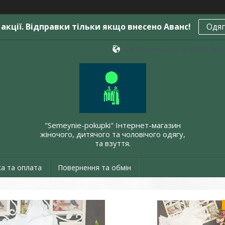
акції. Відправки тільки якщо внесено Аванс!
Одяг
вул.Тернопільська 19, 29016, Хме
"Semeynie-pokupki" Інтернет-магазин
жіночого, дитячого та чоловічого одягу,
та взуття.
а та оплата
Повернення та обмін