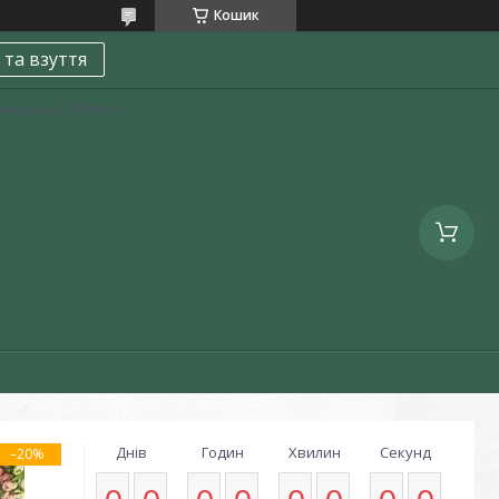
Кошик
 та взуття
льницький, Україна
Днів
Годин
Хвилин
Секунд
–20%