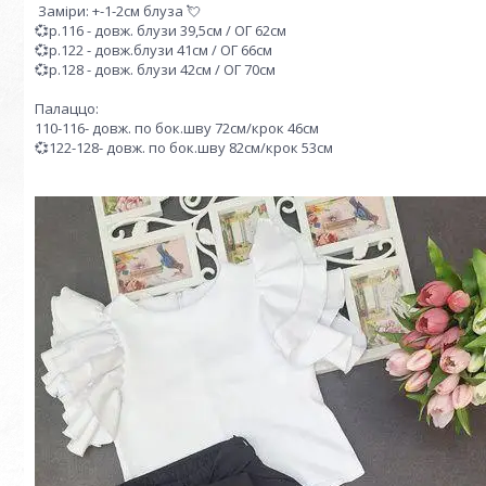
Заміри: +-1-2см блуза 💘
💞р.116 - довж. блузи 39,5см / ОГ 62см
💞р.122 - довж.блузи 41см / ОГ 66см
💞р.128 - довж. блузи 42см / ОГ 70см
Палаццо:
110-116- довж. по бок.шву 72см/крок 46см
💞122-128- довж. по бок.шву 82см/крок 53см