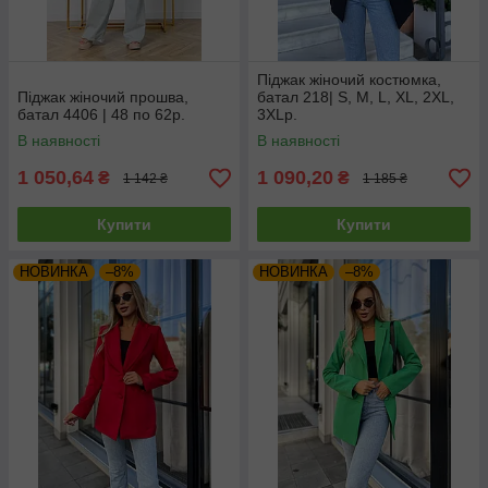
Піджак жіночий костюмка,
Піджак жіночий прошва,
батал 218| S, M, L, XL, 2XL,
батал 4406 | 48 по 62р.
3XLр.
В наявності
В наявності
1 050,64
1 090,20
₴
₴
1 142 ₴
1 185 ₴
Купити
Купити
НОВИНКА
–8%
НОВИНКА
–8%