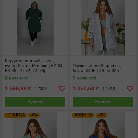
Кардиган жіночий, льон,
супер батал, Монако | 62-64,
Піджак жіночий прошва,
66-68, 70-72, 74-76р.
батал 4406 | 48 по 62р.
В наявності
В наявності
1 599,88
1 050,64
₴
₴
1 739 ₴
1 142 ₴
Купити
Купити
НОВИНКА
–8%
НОВИНКА
–8%