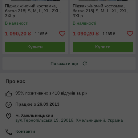
Піджак жіночий костюмка,
Піджак жіночий костюмка,
батал 218| S, M, L, XL, 2XL,
батал 218| S, M, L, XL, 2XL,
3XLр.
3XLр.
В наявності
В наявності
1 090,20
1 090,20
₴
₴
1 185 ₴
1 185 ₴
Купити
Купити
Показати ще
Про нас
95% позитивних з 410 відгуків за рік
Працює з 26.09.2013
м. Хмельницький
вул.Тернопільська 19, 29016, Хмельницький, Україна
Контакти