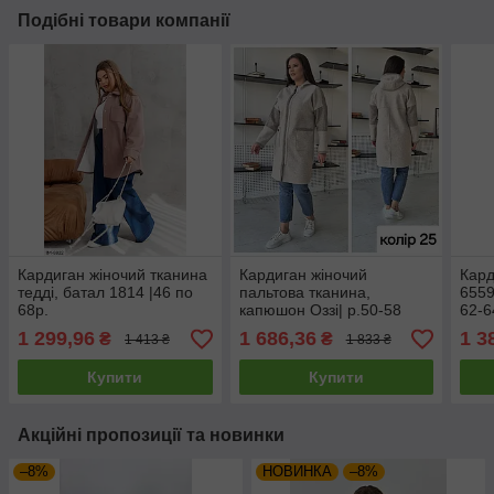
Подібні товари компанії
Кардиган жіночий тканина
Кардиган жіночий
Кард
тедді, батал 1814 |46 по
пальтова тканина,
6559
68р.
капюшон Оззі| р.50-58
62-6
1 299,96
1 686,36
1 3
₴
₴
1 413 ₴
1 833 ₴
Купити
Купити
Акційні пропозиції та новинки
–8%
НОВИНКА
–8%