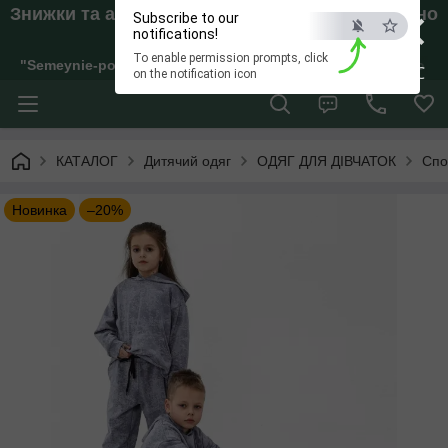
×
Знижки та акції. Відправки тільки якщо внесено
Subscribe to our
Аванс!
notifications!
To enable permission prompts, click
"Semeynie-pokupki" Інтернет-магазин жіночого, дитячого та 
ESC
on the notification icon
КАТАЛОГ
Дитячий одяг
ОДЯГ ДЛЯ ДІВЧАТОК
Спо
Новинка
–20%