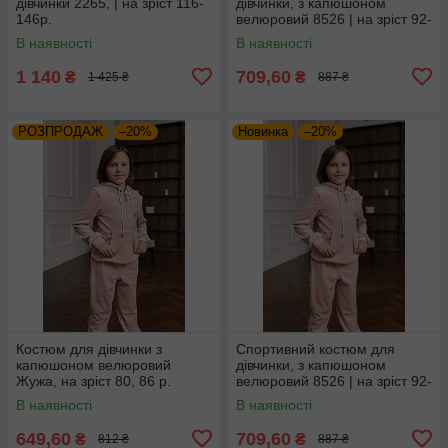
дівчинки 2265, | на зріст 116-
дівчинки, з капюшоном
146р.
велюровий 8526 | на зріст 92-
116р.
В наявності
В наявності
1 140
709,60
₴
₴
1 425 ₴
887 ₴
РОЗПРОДАЖ
–20%
Новинка
–20%
Костюм для дівчинки з
Спортивний костюм для
капюшоном велюровий
дівчинки, з капюшоном
Жужа, на зріст 80, 86 р.
велюровий 8526 | на зріст 92-
116р.
В наявності
В наявності
649,60
709,60
₴
₴
812 ₴
887 ₴