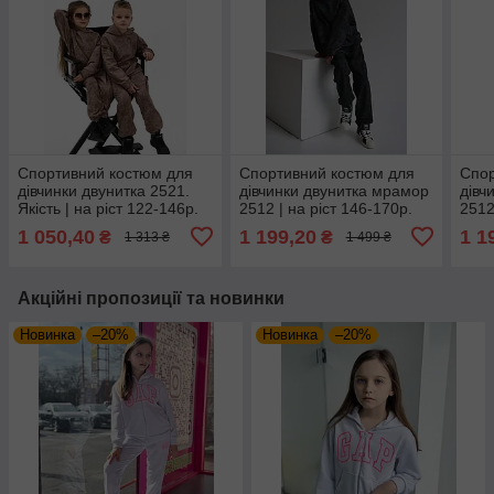
Спортивний костюм для
Спортивний костюм для
Спор
дівчинки двунитка 2521.
дівчинки двунитка мрамор
дівч
Якість | на ріст 122-146р.
2512 | на ріст 146-170р.
2512
1 050,40
1 199,20
1 1
₴
₴
1 313 ₴
1 499 ₴
Акційні пропозиції та новинки
Новинка
–20%
Новинка
–20%