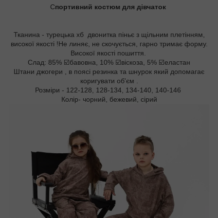
С
портивний костюм для дівчаток
Тканина - турецька хб двонитка піньє з щільним плетінням,
високої якості !Не линяє, не скочується, гарно тримає форму.
Високої якості пошиття.
Слад: 85% ☑️бавовна, 10% ☑️віскоза, 5% ☑️еластан
Штани джогери , в поясі резинка та шнурок який допомагає
коригувати об'єм .
Розміри - 122-128, 128-134, 134-140, 140-146
Колір- чорний, бежевий, сірий