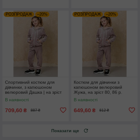
РОЗПРОДАЖ
–20%
РОЗПРОДАЖ
–20%
Спортивний костюм для
Костюм для дівчинки з
дівчинки, з капюшоном
капюшоном велюровий
велюровий Дашка | на зріст
Жужа, на зріст 80, 86 р.
92-116р.
В наявності
В наявності
709,60
649,60
₴
₴
887 ₴
812 ₴
Показати ще