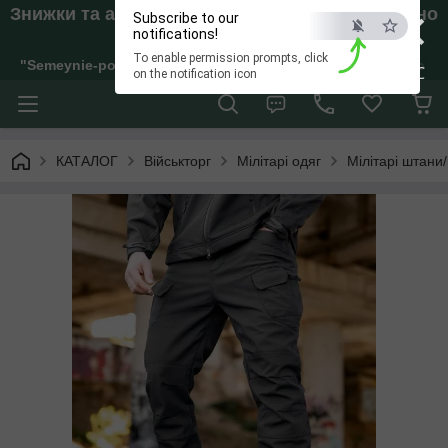
×
Знижки та акції. Відправки тільки якщо внесено
Subscribe to our
Аванс!
notifications!
To enable permission prompts, click
"Semeynie-pokupki" Інтернет-магазин жіночого, дитячого та 
ESC
on the notification icon
КАТАЛОГ
Військторг
Мілітарі одяг
Мілітарі штани