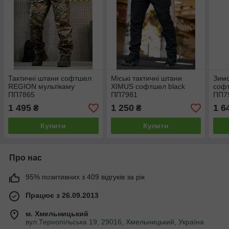
Тактичні штани софтшел
Міські тактичні штани
Зимо
REGION мультікаму
XIMUS софтшел black
софт
ПП7865
ПП7981
ПП7
1 495
1 250
1 6
₴
₴
Купити
Купити
Про нас
95% позитивних з 409 відгуків за рік
Працює з 26.09.2013
м. Хмельницький
вул.Тернопільська 19, 29016, Хмельницький, Україна