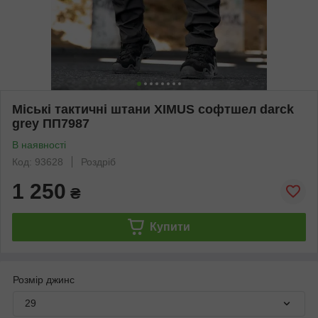
Міські тактичні штани XIMUS софтшел darck
grey ПП7987
В наявності
Код: 93628
Роздріб
1 250
₴
Купити
Розмір джинс
29