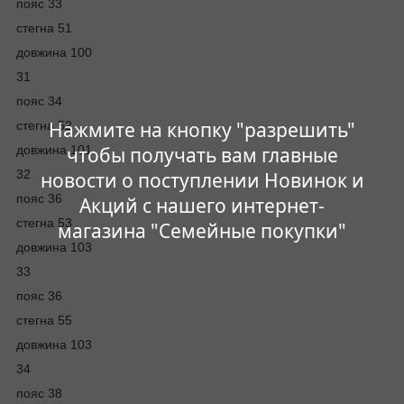
пояс 33
стегна 51
довжина 100
31
пояс 34
Нажмите на кнопку "разрешить"
стегна 52
довжина 101
чтобы получать вам главные
32
новости о поступлении Новинок и
пояс 36
Акций с нашего интернет-
стегна 53
магазина "Семейные покупки"
довжина 103
33
пояс 36
стегна 55
довжина 103
34
пояс 38