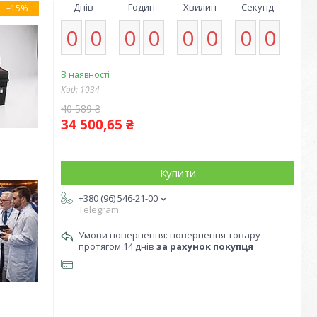
Днів
Годин
Хвилин
Секунд
–15%
0
0
0
0
0
0
0
0
В наявності
Код:
1034
40 589 ₴
34 500,65 ₴
Купити
+380 (96) 546-21-00
Telegram
повернення товару
протягом 14 днів
за рахунок покупця