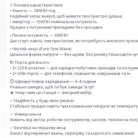
⚡ Основні характеристики:
• Ємність — 1800 Вт·год
Надійний запас енергії, щоб живити твої пристрої довше.
• Інвертор — 1500 Вт номінальна потужність.
Працює з потужними приладами без просадки.
• Пікова потужність — 3000 Вт
Дає старт навіть тим пристроям, які потребують високого пуско
• Чистий синус (Pure Sine Wave)
Ідеальна форма напруги — без шумів, без ризику пошкодити чут
🔌 Порти для всього:
• 2× 220 В розетки — для зарядки побутових приладів та інструм
• 2× USB-порти — для телефонів, планшетів, навушників та ін.
⏱️ Швидке повне заряджання — 3–4 години
Реально швидко, щоб ти був завжди “в грі”.
🔥 Чому саме ця станція — вигідний вибір:
✅ Надійність у будь-яких умовах
Стабільно працює навіть при коливаннях напруги чи температу
✅ Універсальна
Живить від світла, роботів–інструментів, насосів, техніки на полі,
✅ Безпека на першому місці
Захист від перевантажень, перегріву та короткого замикання.