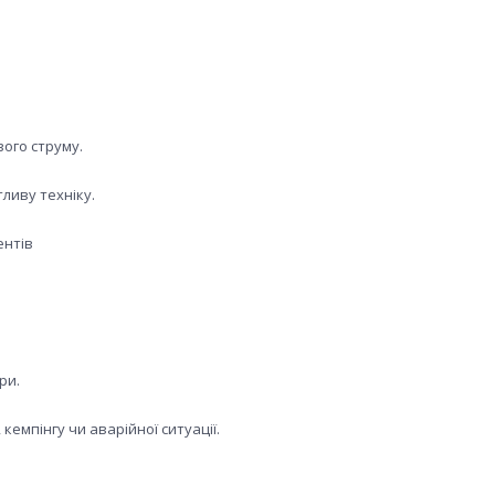
вого струму.
ливу техніку.
ентів
ри.
 кемпінгу чи аварійної ситуації.