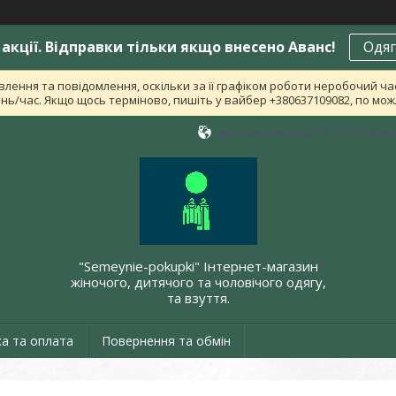
акції. Відправки тільки якщо внесено Аванс!
Одяг
лення та повідомлення, оскільки за її графіком роботи неробочий ч
ь/час. Якщо щось терміново, пишіть у вайбер +380637109082, по можл
вул.Тернопільська 19, 29016, Хме
"Semeynie-pokupki" Інтернет-магазин
жіночого, дитячого та чоловічого одягу,
та взуття.
а та оплата
Повернення та обмін