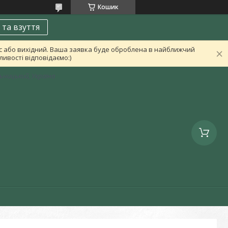
Кошик
 та взуття
ас або вихідний. Ваша заявка буде оброблена в найближчий
ивості відповідаємо:)
льницький, Україна