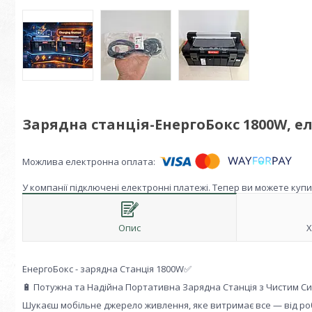
Зарядна станція-ЕнергоБокс 1800W, ел
У компанії підключені електронні платежі. Тепер ви можете куп
Опис
Х
ЕнергоБокс - зарядна Станція 1800W✅
🔋 Потужна та Надійна Портативна Зарядна Станція з Чистим С
Шукаєш мобільне джерело живлення, яке витримає все — від робоч