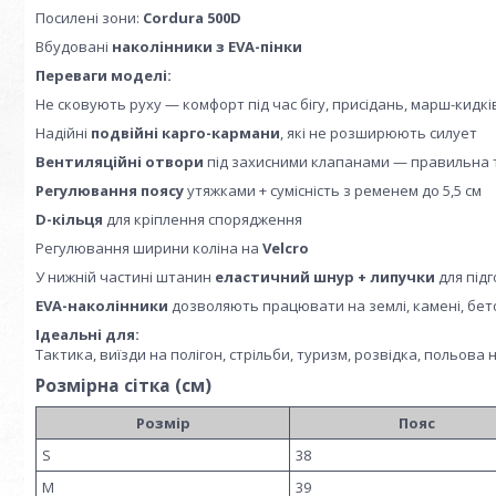
Посилені зони:
Cordura 500D
Вбудовані
наколінники з EVA-пінки
Переваги моделі:
Не сковують руху — комфорт під час бігу, присідань, марш-кидкі
Надійні
подвійні карго-кармани
, які не розширюють силует
Вентиляційні отвори
під захисними клапанами — правильна 
Регулювання поясу
утяжками + сумісність з ременем до 5,5 см
D-кільця
для кріплення спорядження
Регулювання ширини коліна на
Velcro
У нижній частині штанин
еластичний шнур + липучки
для підг
EVA-наколінники
дозволяють працювати на землі, камені, бет
Ідеальні для:
Тактика, виїзди на полігон, стрільби, туризм, розвідка, польова 
Розмірна сітка (см)
Розмір
Пояс
S
38
M
39