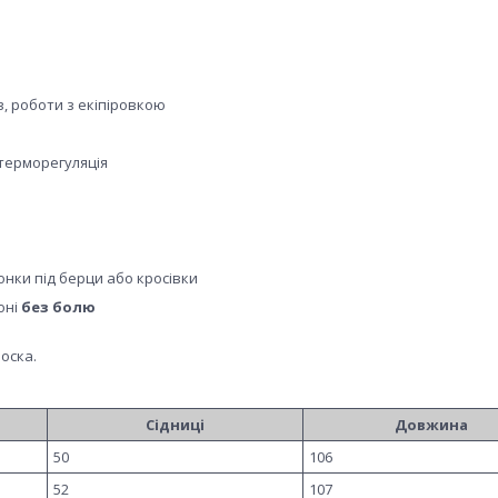
в, роботи з екіпіровкою
терморегуляція
онки під берци або кросівки
оні
без болю
носка.
Сідниці
Довжина
50
106
52
107