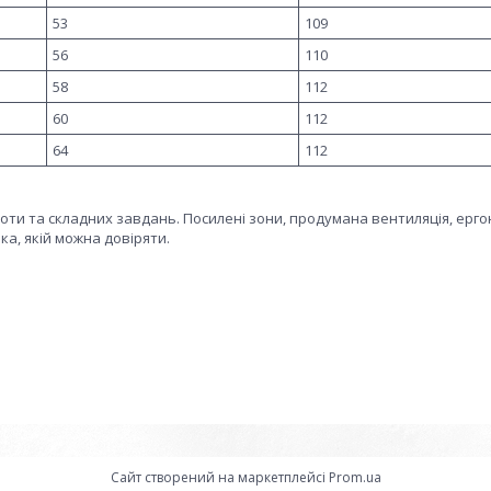
53
109
56
110
58
112
60
112
64
112
оти та складних завдань. Посилені зони, продумана вентиляція, ерг
а, якій можна довіряти.
Сайт створений на маркетплейсі
Prom.ua