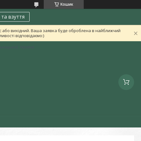
Кошик
 та взуття
ас або вихідний. Ваша заявка буде оброблена в найближчий
ивості відповідаємо:)
льницький, Україна