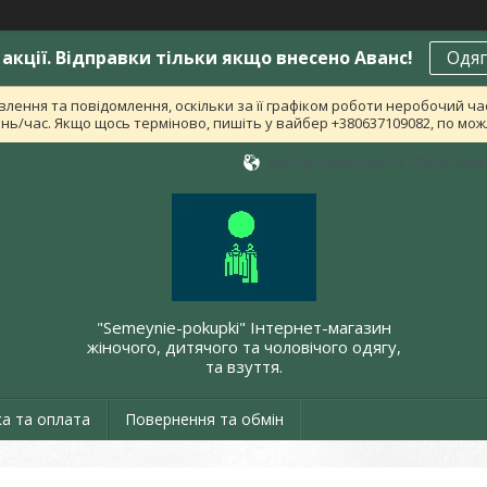
акції. Відправки тільки якщо внесено Аванс!
Одяг
лення та повідомлення, оскільки за її графіком роботи неробочий ч
ь/час. Якщо щось терміново, пишіть у вайбер +380637109082, по можл
вул.Тернопільська 19, 29016, Хме
"Semeynie-pokupki" Інтернет-магазин
жіночого, дитячого та чоловічого одягу,
та взуття.
а та оплата
Повернення та обмін