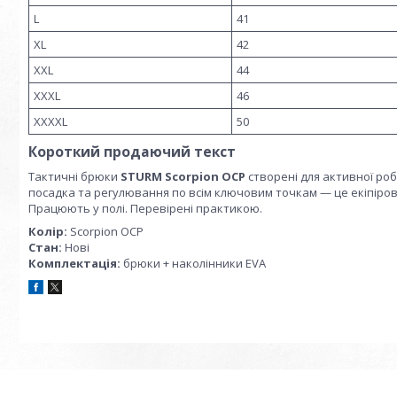
L
41
XL
42
XXL
44
XXXL
46
XXXXL
50
Короткий продаючий текст
Тактичні брюки
STURM Scorpion OCP
створені для активної роб
посадка та регулювання по всім ключовим точкам — це екіпіровк
Працюють у полі. Перевірені практикою.
Колір:
Scorpion OCP
Стан:
Нові
Комплектація:
брюки + наколінники EVA