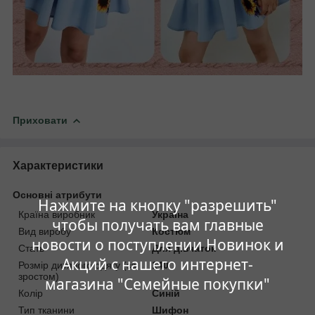
Приховати
Характеристики
Основні атрибути
Нажмите на кнопку "разрешить"
Країна виробник
Україна
чтобы получать вам главные
Вид виробу
Костюм
новости о поступлении Новинок и
Стать
Для дівчаток
Акций с нашего интернет-
Розмір дитячого одягу (за
140
зростом)
магазина "Семейные покупки"
Колір
Синій
Тип тканини
Шифон