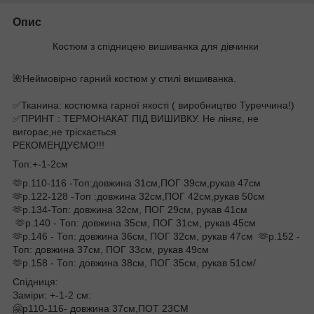
Опис
Костюм з спідницею вишиванка для дівчинки
🌺Неймовірно гарний костюм у стилі вишиванка.
✅️Тканина: костюмка гарної якості ( виробництво Туреччина!)
✅️ПРИНТ : ТЕРМОНАКАТ ПІД ВИШИВКУ. Не ліняє, не
вигорає,не тріскається
РЕКОМЕНДУЄМО!!!
Топ:+-1-2см
🫶р.110-116 -Топ:довжина 31см,ПОГ 39см,рукав 47см
🫶р.122-128 -Топ :довжина 32см,ПОГ 42см,рукав 50см
🫶р.134-Топ: довжина 32см, ПОГ 29см, рукав 41см
🫶р.140 - Топ: довжина 35см, ПОГ 31см, рукав 45см
🫶р.146 - Топ: довжина 36см, ПОГ 32см, рукав 47см 🫶р.152 -
Топ: довжина 37см, ПОГ 33см, рукав 49см
🫶р.158 - Топ: довжина 38см, ПОГ 35см, рукав 51см/
Спідниця:
Заміри: +-1-2 см:
🤗р110-116- довжина 37см,ПОТ 23СМ