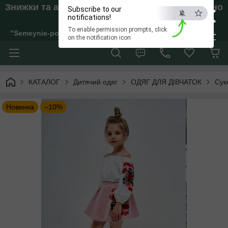
×
Знижки та акції. Відправки тільки якщо внесено
Subscribe to our
Аванс!
notifications!
To enable permission prompts, click
"Semeynie-pokupki" Інтернет-магазин жіночого, дитячого та 
ESC
on the notification icon
КАТАЛОГ
Дитячий одяг
ОДЯГ ДЛЯ ДІВЧАТОК
Сук
Новинка
–10%