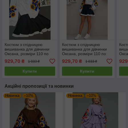
Костюм з спідницею
Костюм з спідницею
Кост
вишиванка для дівчинки
вишиванка для дівчинки
виши
Оксана, розміри 110 по
Оксана, розміри 110 по
Окса
158р.
158р.
158р
929,70
929,70
929
₴
₴
1 033 ₴
1 033 ₴
Купити
Купити
Акційні пропозиції та новинки
Новинка
–10%
Новинка
–10%