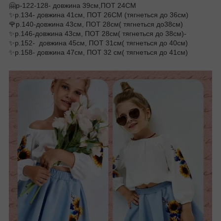
🤗р-122-128- довжина 39см,ПОТ 24СМ
✨️р.134- довжина 41см, ПОТ 26СМ (тягнеться до 36см)
🌹р.140-довжина 43см, ПОТ 28см( тягнеться до38см)
✨️р.146-довжина 43см, ПОТ 28см( тягнеться до 38см)-
✨️р.152- довжина 45см, ПОТ 31см( тягнеться до 40см)
✨️р.158- довжина 47см, ПОТ 32 см( тягнеться до 41см)