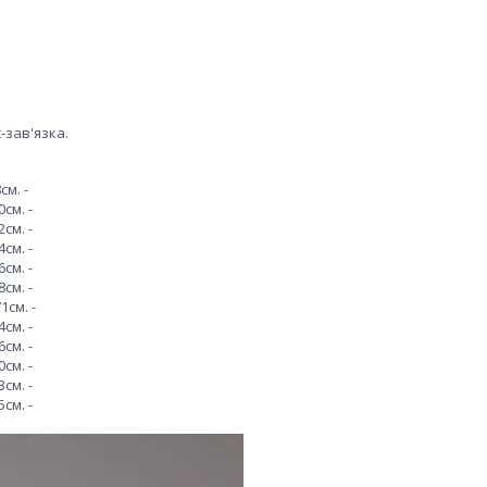
-зав'язка.
м. -
см. -
см. -
см. -
см. -
см. -
1см. -
см. -
см. -
см. -
см. -
см. -