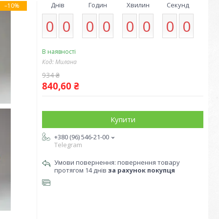
Днів
Годин
Хвилин
Секунд
–10%
0
0
0
0
0
0
0
0
В наявності
Код:
Милана
934 ₴
840,60 ₴
Купити
+380 (96) 546-21-00
Telegram
повернення товару
протягом 14 днів
за рахунок покупця