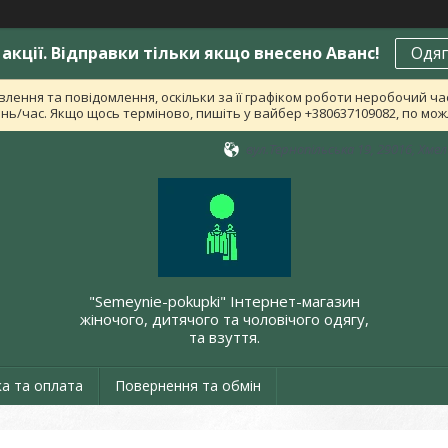
акції. Відправки тільки якщо внесено Аванс!
Одяг
лення та повідомлення, оскільки за її графіком роботи неробочий ч
ь/час. Якщо щось терміново, пишіть у вайбер +380637109082, по можл
вул.Тернопільська 19, 29016, Хме
"Semeynie-pokupki" Інтернет-магазин
жіночого, дитячого та чоловічого одягу,
та взуття.
а та оплата
Повернення та обмін