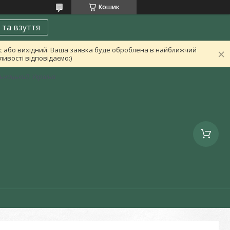
Кошик
 та взуття
ас або вихідний. Ваша заявка буде оброблена в найближчий
ивості відповідаємо:)
льницький, Україна