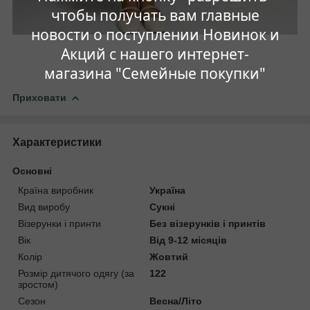
чтобы получать вам главные
новости о поступлении Новинок и
Акций с нашего интернет-
магазина "Семейные покупки"
Приховати
Характеристики
Основні
Країна виробник
Україна
Вид виробу
Сукні
Візерунки і принти
Без візерунків і принтів
Вік
Від 9-12 місяців
Колір
Жовтий
Розмір дитячого одягу (за
122
зростом)
Сезон
Весна/Літо