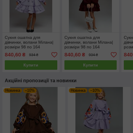
Сукня ошатна для
Сукня ошатна для
Сукн
дівчинки, волани Мілана|
дівчинки, волани Мілана|
дівч
розміри 98 по 164
розміри 98 по 164
розм
840,60
840,60
840
₴
₴
934 ₴
934 ₴
Купити
Купити
Акційні пропозиції та новинки
Новинка
–10%
Новинка
–10%