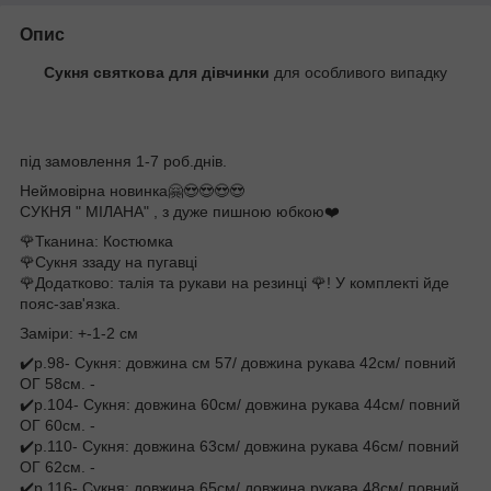
Опис
Сукня святкова для дівчинки
для особливого випадку
під замовлення 1-7 роб.днів.
Неймовірна новинка🤗😍😍😍😍
СУКНЯ " МІЛАНА" , з дуже пишною юбкою❤️
🌹Тканина: Костюмка
🌹Сукня ззаду на пугавці
🌹Додатково: талія та рукави на резинці 🌹! У комплекті йде
пояс-зав'язка.
Заміри: +-1-2 см
✔️р.98- Сукня: довжина см 57/ довжина рукава 42см/ повний
ОГ 58см. -
✔️р.104- Сукня: довжина 60см/ довжина рукава 44см/ повний
ОГ 60см. -
✔️р.110- Сукня: довжина 63см/ довжина рукава 46см/ повний
ОГ 62см. -
✔️р.116- Сукня: довжина 65см/ довжина рукава 48см/ повний