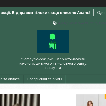
акції. Відправки тільки якщо внесено Аванс!
Одяг
вул.Тернопільська 19, 29016, Хме
"Semeynie-pokupki" Інтернет-магазин
жіночого, дитячого та чоловічого одягу,
та взуття.
а та оплата
Повернення та обмін