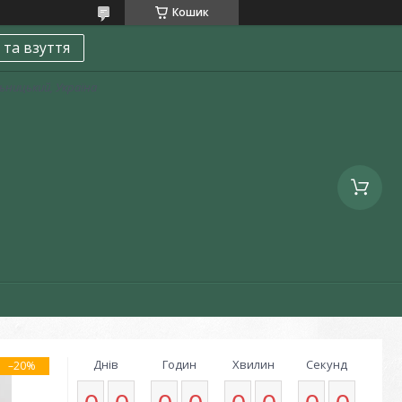
Кошик
 та взуття
льницький, Україна
Днів
Годин
Хвилин
Секунд
–20%