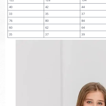
122
128
134
40
42
44
33
35
37
76
80
84
60
62
64
35
37
39