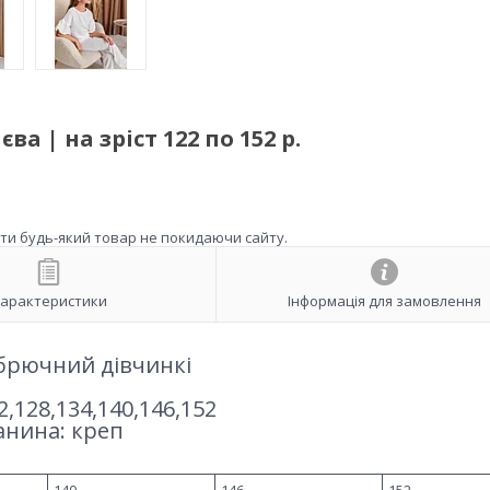
а | на зріст 122 по 152 р.
ити будь-який товар не покидаючи сайту.
арактеристики
Інформація для замовлення
брючний дівчинкі
,128,134,140,146,152
анина: креп