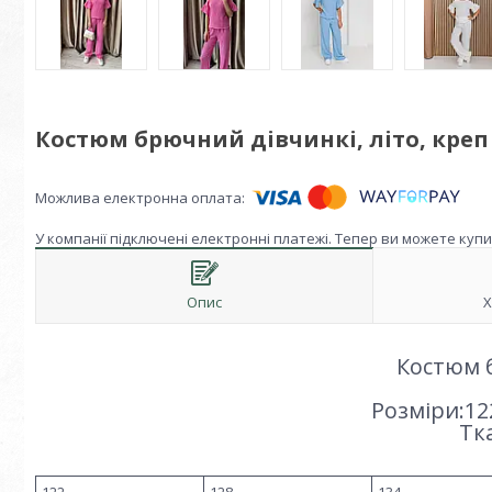
Костюм брючний дівчинкі, літо, креп єв
У компанії підключені електронні платежі. Тепер ви можете куп
Опис
Х
Костюм 
Розміри:122
Тк