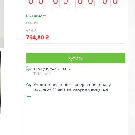
0
0
0
0
0
0
0
0
В наявності
Код:
Ева
956 ₴
764,80 ₴
Купити
+380 (96) 546-21-00
Telegram
повернення товару
протягом 14 днів
за рахунок покупця