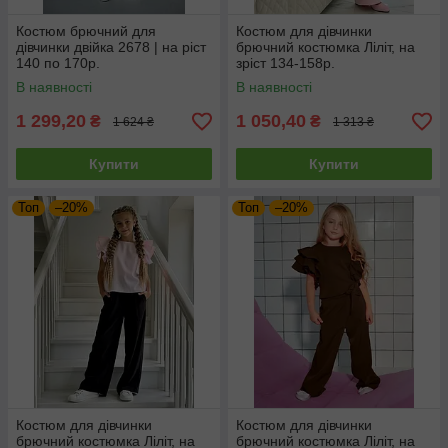
Костюм брючний для
Костюм для дівчинки
дівчинки двійка 2678 | на ріст
брючний костюмка Ліліт, на
140 по 170р.
зріст 134-158р.
В наявності
В наявності
1 299,20
1 050,40
₴
₴
1 624 ₴
1 313 ₴
Купити
Купити
Топ
–20%
Топ
–20%
Костюм для дівчинки
Костюм для дівчинки
брючний костюмка Ліліт, на
брючний костюмка Ліліт, на