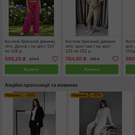
Костюм брючний дівчинкі,
Костюм брючний дівчинкі,
Кост
літо, Донна | на зріст 110
літо, креп єва | на зріст
для 
по 158 р.
122 по 152 р.
152р
699,20
764,80
980
₴
₴
874 ₴
956 ₴
Купити
Купити
Акційні пропозиції та новинки
Новинка
–20%
Новинка
–20%