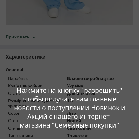
Приховати
Характеристики
Основні
Виробник
Власне виробництво
Країна виробник
Україна
Нажмите на кнопку "разрешить"
Стать
Для дівчаток
чтобы получать вам главные
Розмір дитячого одягу (за
122
новости о поступлении Новинок и
зростом)
Сезон
Літо
Акций с нашего интернет-
Стан
Новий
магазина "Семейные покупки"
Стиль
Святковий
Тип тканини
Трикотаж