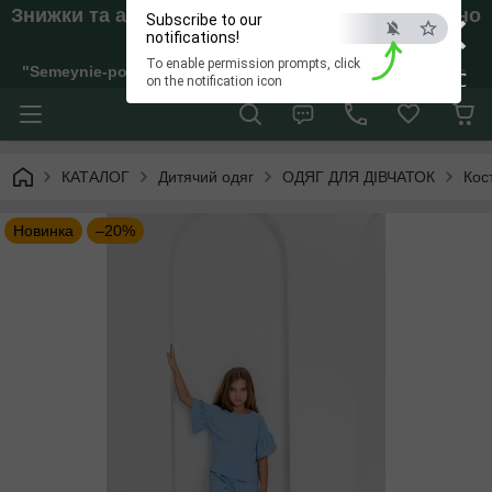
×
Знижки та акції. Відправки тільки якщо внесено
Subscribe to our
Аванс!
notifications!
To enable permission prompts, click
"Semeynie-pokupki" Інтернет-магазин жіночого, дитячого та 
ESC
on the notification icon
КАТАЛОГ
Дитячий одяг
ОДЯГ ДЛЯ ДІВЧАТОК
Кос
Новинка
–20%