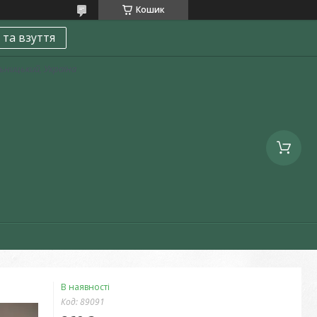
Кошик
 та взуття
льницький, Україна
В наявності
Код:
89091