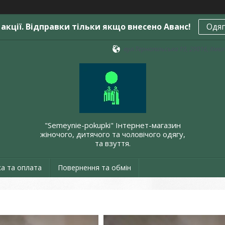
акції. Відправки тільки якщо внесено Аванс!
Одяг
вул.Тернопільська 19, 29016, Хме
"Semeynie-pokupki" Інтернет-магазин
жіночого, дитячого та чоловічого одягу,
та взуття.
а та оплата
Повернення та обмін