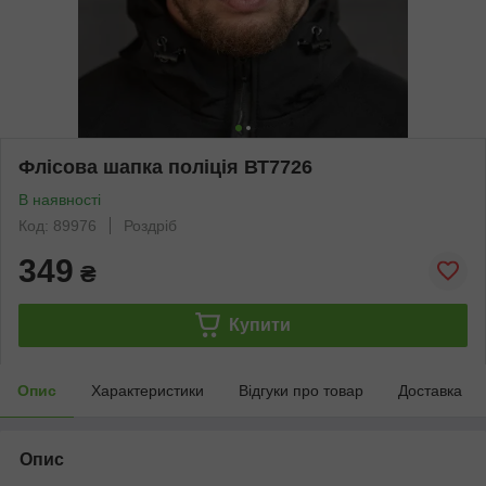
Флісова шапка поліція ВТ7726
В наявності
Код: 89976
Роздріб
349
₴
Купити
Опис
Характеристики
Відгуки про товар
Доставка
Опис