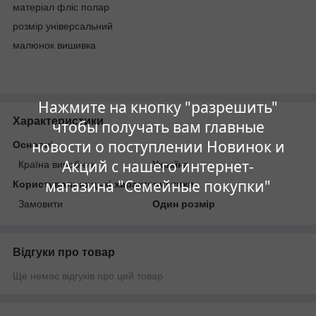
матеріал фліс полар
розмір універсальний
малюнок вишивка
Нажмите на кнопку "разрешить"
Характеристики
чтобы получать вам главные
новости о поступлении Новинок и
Основні
Акций с нашего интернет-
Країна виробник
Україна
магазина "Семейные покупки"
Користувальницькі характеристики
Замовити
Один розмір
Відгуки про товар
Ще немає відгуків про цей товар