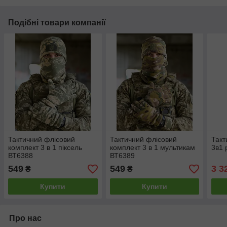
Подібні товари компанії
Тактичний флісовий
Тактичний флісовий
Такт
комплект 3 в 1 піксель
комплект 3 в 1 мультикам
3в1 
ВТ6388
ВТ6389
549
549
3 3
₴
₴
Купити
Купити
Про нас