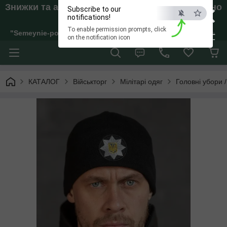
×
Знижки та акції. Відправки тільки якщо внесено
Subscribe to our
Аванс!
notifications!
To enable permission prompts, click
"Semeynie-pokupki" Інтернет-магазин жіночого, дитячого та 
ESC
on the notification icon
КАТАЛОГ
Військторг
Мілітарі одяг
Головні убори 