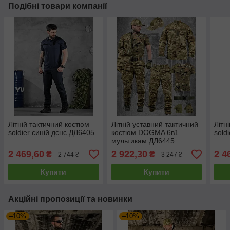
Подібні товари компанії
Літній тактичний костюм
Літній уставний тактичний
Літн
soldier синій дснс ДЛ6405
костюм DOGMA 6в1
sold
мультикам ДЛ6445
2 469,60
2 922,30
2 4
₴
₴
2 744 ₴
3 247 ₴
Купити
Купити
Акційні пропозиції та новинки
–10%
–10%