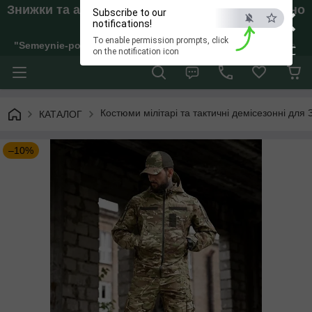
×
Знижки та акції. Відправки тільки якщо внесено
Subscribe to our
Аванс!
notifications!
To enable permission prompts, click
"Semeynie-pokupki" Інтернет-магазин жіночого, дитячого та 
ESC
on the notification icon
Костюми мілітарі та тактичні демісезонні для 
КАТАЛОГ
–10%