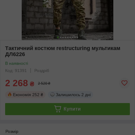
Тактичний костюм restructuring мультикам
ДЛ6226
В наявності
Код: 91391
Роздріб
2 268
₴
2 520 ₴
Економія
252 ₴
Залишилось
2 дні
Купити
Розмір