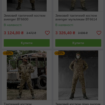
Зимовий тактичний костюм
Зимовий тактичний костюм
avenger ВТ6600
avenger мультикам ВТ6614
В наявності
В наявності
3 124,80
3 326,40
₴
₴
3 472 ₴
3 696 ₴
Купити
Купити
–10%
–10%
Тактичний костюм
Зимовий костюм гірка анорак