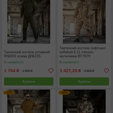
Тактичний костюм софтшел
Тактичний костюм уставний
softshell 5.11 mission
ENDER олива ДЛ6225
мультикам ВТ7879
В наявності
В наявності
1 764
3 427,20
₴
₴
1 960 ₴
3 808 ₴
Купити
Купити
–10%
–10%