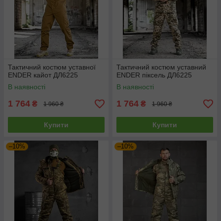
Тактичний костюм уставної
Тактичний костюм уставний
ENDER кайот ДЛ6225
ENDER піксель ДЛ6225
В наявності
В наявності
1 764
1 764
₴
₴
1 960 ₴
1 960 ₴
Купити
Купити
–10%
–10%