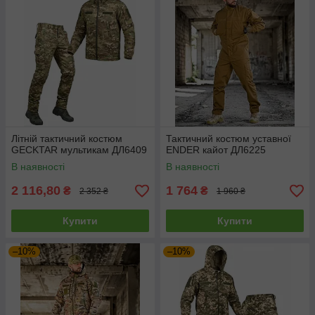
Літній тактичний костюм
Тактичний костюм уставної
GECKTAR мультикам ДЛ6409
ENDER кайот ДЛ6225
В наявності
В наявності
2 116,80
1 764
₴
₴
2 352 ₴
1 960 ₴
Купити
Купити
–10%
–10%