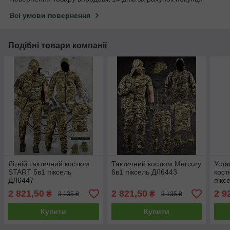
Всі умови повернення
Подібні товари компанії
Літній тактичний костюм
Тактичний костюм Mercury
Уста
START 5в1 піксель
6в1 піксель ДЛ6443
кос
ДЛ6447
пікс
2 821,50
2 821,50
2 9
₴
₴
3 135 ₴
3 135 ₴
Купити
Купити