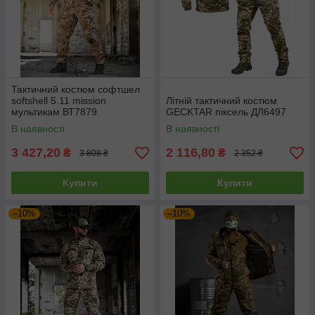
Тактичний костюм софтшел
softshell 5.11 mission
Літній тактичний костюм
мультикам ВТ7879
GECKTAR піксель ДЛ6497
В наявності
В наявності
3 427,20
2 116,80
₴
₴
3 808 ₴
2 352 ₴
Купити
Купити
–10%
–10%