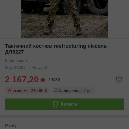
Тактичний костюм restructuring піксель
ДЛ6227
В наявності
Код: 91392
Роздріб
2 167,20
₴
2 408 ₴
Економія
240.80 ₴
Залишилось
2 дні
Купити
Розмір