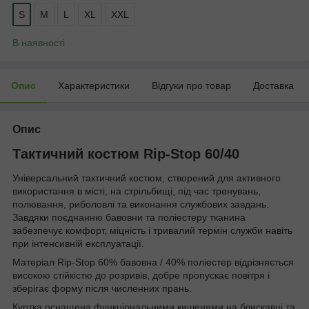
S
M
L
XL
XXL
В наявності
Опис
Характеристики
Відгуки про товар
Доставка
Опис
Тактичний костюм Rip-Stop 60/40
Універсальний тактичний костюм, створений для активного
використання в місті, на стрільбищі, під час тренувань,
полювання, риболовлі та виконання службових завдань.
Завдяки поєднанню бавовни та поліестеру тканина
забезпечує комфорт, міцність і тривалий термін служби навіть
при інтенсивній експлуатації.
Матеріал Rip-Stop 60% бавовна / 40% поліестер відрізняється
високою стійкістю до розривів, добре пропускає повітря і
зберігає форму після численних прань.
Куртка оснащена функціональними кишенями на блискавці та