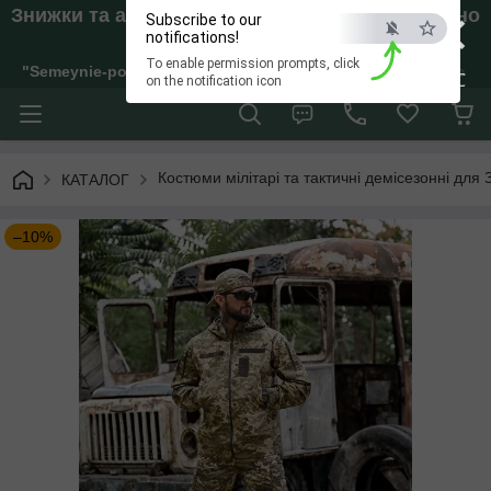
×
Знижки та акції. Відправки тільки якщо внесено
Subscribe to our
Аванс!
notifications!
To enable permission prompts, click
"Semeynie-pokupki" Інтернет-магазин жіночого, дитячого та 
ESC
on the notification icon
Костюми мілітарі та тактичні демісезонні для 
КАТАЛОГ
–10%