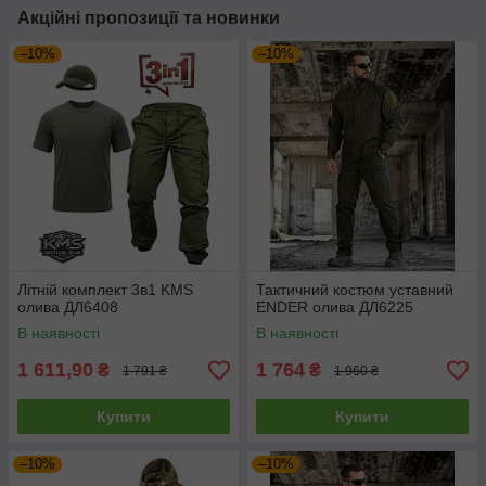
Акційні пропозиції та новинки
–10%
–10%
Літній комплект 3в1 KMS
Тактичний костюм уставний
олива ДЛ6408
ENDER олива ДЛ6225
В наявності
В наявності
1 611,90
1 764
₴
₴
1 791 ₴
1 960 ₴
Купити
Купити
–10%
–10%