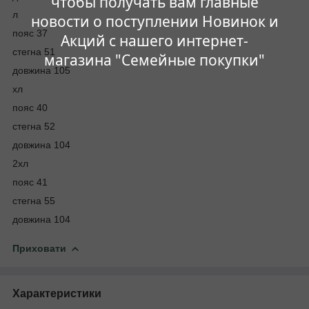
чтобы получать вам главные
л
новости о поступлении Новинок и
пояс 37
Акций с нашего интернет-
стегна 51
магазина "Семейные покупки"
довжина 105
хл
пояс 40
стегна 52
довжина 104
2хл
пояс 41
стегна 55
довжина 104
Приховати
Характеристики