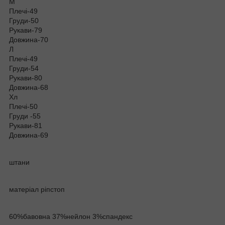
М
Плечі-49
Груди-50
Рукави-79
Довжина-70
Л
Плечі-49
Груди-54
Рукави-80
Довжина-68
Хл
Плечі-50
Груди -55
Рукави-81
Довжина-69
штани
матеріал ріпстоп
60%бавовна 37%нейлон 3%спандекс