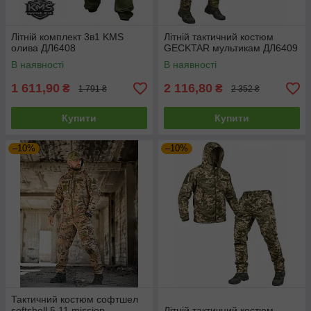
Літній комплект 3в1 KMS
Літній тактичний костюм
олива ДЛ6408
GECKTAR мультикам ДЛ6409
В наявності
В наявності
1 611,90
2 116,80
₴
₴
1 791 ₴
2 352 ₴
Купити
Купити
–10%
–10%
Тактичний костюм софтшел
softshell 5.11 mission
Літній тактичний костюм