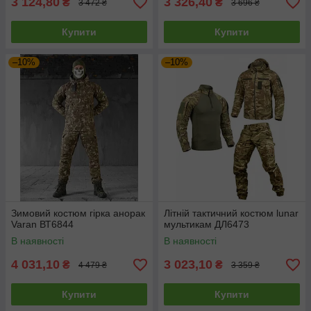
3 124,80
3 326,40
₴
₴
3 472 ₴
3 696 ₴
Купити
Купити
–10%
–10%
Зимовий костюм гірка анорак
Літній тактичний костюм lunar
Varan ВТ6844
мультикам ДЛ6473
В наявності
В наявності
4 031,10
3 023,10
₴
₴
4 479 ₴
3 359 ₴
Купити
Купити