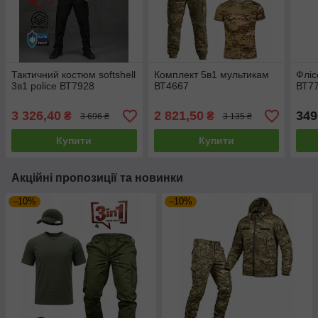
Тактичний костюм softshell
Комплект 5в1 мультикам
Фліс
3в1 police ВТ7928
ВТ4667
ВТ7
3 326,40
2 821,50
349
₴
₴
3 696 ₴
3 135 ₴
Купити
Купити
Акційні пропозиції та новинки
–10%
–10%