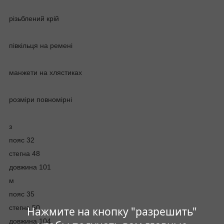
різьблений крій
півкільця на ремені
манжети на хлястиках
розміри повномірні
з
пояс 32
стегна 48
довжина 101
м
пояс 35
стегна 50
Нажмите на кнопку "разрешить"
довжина 104