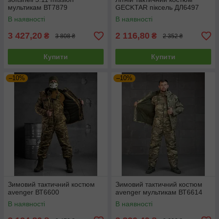
мультикам ВТ7879
GECKTAR піксель ДЛ6497
В наявності
В наявності
3 427,20
2 116,80
₴
₴
3 808 ₴
2 352 ₴
Купити
Купити
–10%
–10%
Зимовий тактичний костюм
Зимовий тактичний костюм
avenger ВТ6600
avenger мультикам ВТ6614
В наявності
В наявності