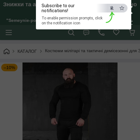
×
Знижки та акції. Відправки тільки якщо внесено
Subscribe to our
Аванс!
notifications!
To enable permission prompts, click
"Semeynie-pokupki" Інтернет-магазин жіночого, дитячого та 
ESC
on the notification icon
Костюми мілітарі та тактичні демісезонні для 
КАТАЛОГ
–10%