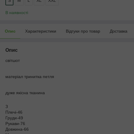
S
M
L
XL
XXL
В наявності
Опис
Характеристики
Відгуки про товар
Доставка
Опис
світшот
матеріал тринитка петля
дуже якісна тканина
З
Плечі-46
Груди-49
Рукави-76
Довжина-66